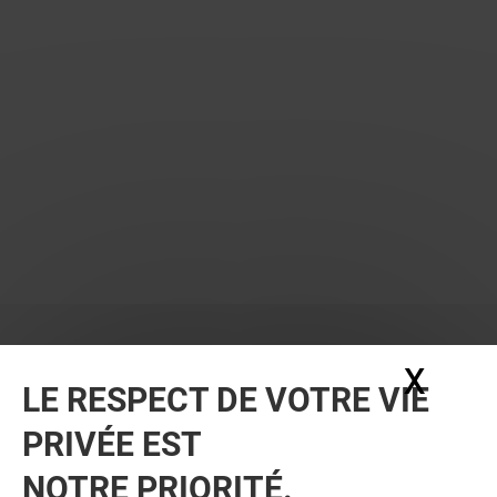
X
Masq
LE RESPECT DE VOTRE VIE
PRIVÉE EST
VOUS EN VOULEZ PLUS ? VOUS
NOTRE PRIORITÉ.
AIMEREZ PEUT-ÊTRE